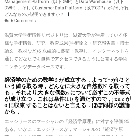
Management Platform（以下DMP）とData Warehouse（以下
DWH）、そしてCustomer Data Platform（以下CDP）がそれぞれ
どんなものか説明できますか？
6 Comments
滋賀大学学術情報リポジトリは、滋賀大学が生産している多
様な学術情報、研究・教育成果(学術論文・研究報告書・博士
論文・教材など)を永続的に蓄積・保存し、インターネットを
通してどなたでも無料でアクセスできるように公開する学術
コンテンツデータベースです。
経済学のための数学 5 が成立する．よって† が1/2 と
いう値を取る時，どんなに大きな自然数N を取って
も，それより大 きな偶数n について必ずこの不等式
が成り立つ．これは条件(1.1) を満たすので，¡ xn ¢ が
0 に収束 することはないと言える．ほぼ同様の議論
から，
エッジワースのマーシャルの『経済学原理』に対する評価 85
ある。いかに，エッジワースが，マーシャルの『経済学原