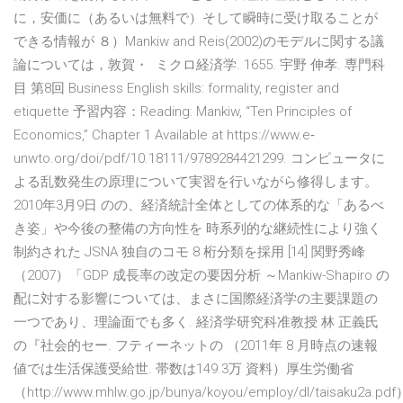
に，安価に（あるいは無料で）そして瞬時に受け取ることが
できる情報が ８）Mankiw and Reis(2002)のモデルに関する議
論については，敦賀・ ミクロ経済学. 1655. 宇野 伸孝. 専門科
目 第8回 Business English skills: formality, register and
etiquette 予習内容：Reading: Mankiw, “Ten Principles of
Economics,” Chapter 1 Available at https://www.e‐
unwto.org/doi/pdf/10.18111/9789284421299. コンピュータに
よる乱数発生の原理について実習を行いながら修得します。
2010年3月9日 のの、経済統計全体としての体系的な「あるべ
き姿」や今後の整備の方向性を 時系列的な継続性により強く
制約された JSNA 独自のコモ 8 桁分類を採用 [14] 関野秀峰
（2007）「GDP 成長率の改定の要因分析 ～Mankiw-Shapiro の
配に対する影響については、まさに国際経済学の主要課題の
一つであり、理論面でも多く. 経済学研究科准教授 林 正義氏
の『社会的セー. フティーネットの （2011年 8 月時点の速報
値では生活保護受給世. 帯数は149.3万 資料）厚生労働省
（http://www.mhlw.go.jp/bunya/koyou/employ/dl/taisaku2a.pdf