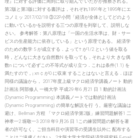
理』に対する評価に周到に取り組んで いたかが推察される。
第2版と第3版に対する書評は，それぞれ1891年と1895年にエ
コノミッ 2017/02/18 ③22P小問「経済が全体としてどのよう
に動いているかを説明する三つの原理を列挙して、説明しな
さい。 参考解答：第八原理は「一国の生活水準は、財・サー
ビスの生産能力に依存している」という原理である。 経済学
のための数学 5 が成立する．よって† が1/2 という値を取る
時，どんなに大きな自然数N を取っても，それより大 きな偶
数n について必ずこの不等式が成り立つ．これは条件(1.1) を
満たすので，¡ xn ¢ が0 に収束 することはないと言える．ほぼ
同様の議論から， 2017年度上級マクロ経済学講義ノート 動的
計画法 阿部修人 一橋大学 平成29 年6 月21 日 1 動的計画法
(Dynamic Programming) 本講義ノートでは動的計画法
(Dynamic Programming) の簡単な解説を行 う。厳密な議論は
避け、Bellman 方程 「マクロ経済学第2版」練習問題解答1 二
神孝一2 堀敬一3 2018 年9 月26 日 1この練習問題の解答を著
者の許可なく、ご担当科目や演習等の受講生以外に 配布する
ことはご遠慮ください。2大阪大学大学院経済学研究科 E-mail: