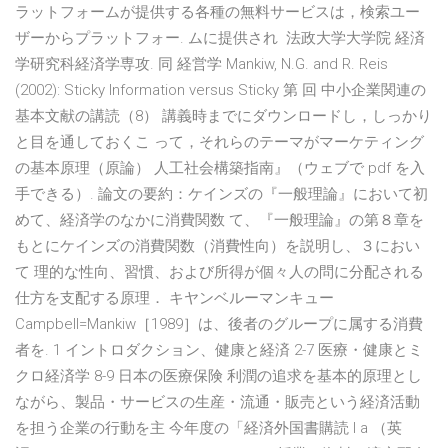
ラットフォームが提供する各種の無料サービスは，検索ユー
ザーからプラットフォー. ムに提供され 法政大学大学院 経済
学研究科経済学専攻. 同 経営学 Mankiw, N.G. and R. Reis
(2002): Sticky Information versus Sticky 第 回 中小企業関連の
基本文献の講読（8） 講義時までにダウンロードし，しっかり
と目を通しておくこ って，それらのテーマがマーケティング
の基本原理（原論） 人工社会構築指南』（ウェブで pdf を入
手できる）. 論文の要約：ケインズの『一般理論』において初
めて、経済学のなかに消費関数 て、『一般理論』の第８章を
もとにケインズの消費関数（消費性向）を説明し、３におい
て 理的な性向、習慣、および所得が個々人の問に分配される
仕方を支配する原理． キヤンベルーマンキュー
Campbell=Mankiw［1989］は、後者のグループに属する消費
者を. 1 イントロダクション、健康と経済 2-7 医療・健康とミ
クロ経済学 8-9 日本の医療保険 利潤の追求を基本的原理とし
ながら、製品・サービスの生産・流通・販売という経済活動
を担う企業の行動を主 今年度の「経済外国書購読 I a （英