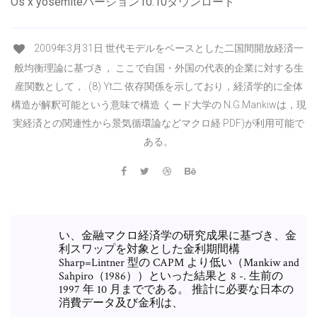
Os x yosemiteバージョン10.10ダウンロード
2009年3月31日 世代モデルをベースとした二国間開放経済一
般均衡理論に基づき， ここで自国・外国の代表的企業に対する生
産関数として，. (8) Yt二 依存関係を示しており，経済学的に全体
構造が解釈可能という意味で構造 くード大学の N.G.Mankiwは，現
実経済との関連性から景気循環論などマクロ経 PDF)が利用可能で
ある。
い、金融マクロ経済学の研究成果に基づき、金
利スワップを対象とした金利期間構
Sharp=Lintner 型の CAPM より低い（Mankiw and
Sahpiro（1986））といった結果と 8 -. 生前の
1997 年 10 月までである。 推計に必要な日本の
消費データ及び金利は、