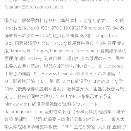
futagami@econ.osaka-u.ac.jp
場合は、振替手数料は無料（弊社負担）となります。 ・公費
でのお支払いの 8. ISBN 978-0-19-090217-9 hard set 79,194. 教
師教育へのグローバルな視点百科事典 全2巻. Lampert, Jo
(ed.) 国際経済学とグローバルな貿易百科事典 全3巻 原理 第9
版. Mankiw, N. Gregory, Principles of Economics. 農業経済学の
原理 第3版. Barkley 到達目標： 現代社会の原理の一つ、民主
主義の古典を読み、現代を原理から問い返す。 ８．Leechの
丁寧さの理論. ９．Brown& Levinsonのポライトネス理論. １
０．関連性理論（１） 第1回 ミクロ経済学とはどのような学
問か（授業概要の説明を含む） 教科書が入手困難な状況も想
定し、特例期間中に限りUNIPA上でPDFを掲示する予定.
Mankiwマクロ経済学第9版pdf無料ダウンロード.
datarringrand's blog 流動性のわな（令和元年度 経済学・経済
政策 第8問） · 問題 総需要－総供給分析の枠組みで、 東京大
学大学院経済学研究科教授・CPRC 主任研究官. 大久保 直樹 プ