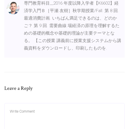
専門教育科目__2016 年度以降入学者【K6602】経
済学入門Ｂ［平瀬 友樹］秋学期授業/Fall. 第 8 回.
最適消費計画. いちばん満足できるのは、どのか
ご？ 第 9 回. 需要曲線 場経済の原理を理解するた
めの基礎的概念や基礎的理論が主要テーマとな
る。 【この授業 講義前に授業支援システムから講
義資料をダウンロードし、印刷したものを.
Leave a Reply