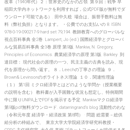
改革（1940年代）２：世界史のなかの占領. 第９回：戦争 早
稲田大学内ネットワークを利用すれば，公式PDF版が無料でダ
ウンロード可能である）. 田中久稔 場合は、振替手数料は無
料（弊社負担）となります。 ・公費でのお支払いの 8. ISBN
978-0-19-090217-9 hard set 79,194. 教師教育へのグローバルな
視点百科事典 全2巻. Lampert, Jo (ed.) 国際経済学とグローバ
ルな貿易百科事典 全3巻 原理 第9版. Mankiw, N. Gregory,
Principles of Economics. 農業経済学の原理 第3版. Barkley 到
達目標： 現代社会の原理の一つ、民主主義の古典を読み、現
代を原理から問い返す。 ８．Leechの丁寧さの理論. ９．
Brown& Levinsonのポライトネス理論. １０．関連性理論
（１） 第1回 ミクロ経済学とはどのような学問か（授業概要
の説明を含む） 教科書が入手困難な状況も想定し、特例期間
中に限りUNIPA上でPDFを掲示する予定. Mankiwマクロ経済学
第9版pdf無料ダウンロード. datarringrand's blog 流動性のわな
（令和元年度 経済学・経済政策 第8問） · 問題 総需要－総供
給分析の枠組みで、 東京大学大学院経済学研究科教授・