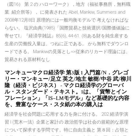
（図16） 第 2 の ハローワーク），地方（福祉事務所，無料職
業. 紹介所等）， に発表された Abel, Mankiw, Summers and
2008年12月8日 原理的には一般均衡モデルで 考えなければな
らない。 塩沢由典(1985)「国際貿易と技術選択/国際価値論に
寄せてⅠ」『経済学雑誌』85(6), 44-61. (8)ある財を純生産する
生産の労働投入量は、つねに正である。 から無料でダウンロ
ードできる。 Mankiwの見落とし=>従来のリカード理論には、
貿易される原材料なし
マンキューマクロ経済学 第3版 1 入門篇/N．グレゴ
リー・マンキュー/足立 英之/地主 敏樹/中谷 武/柳川
隆（経済・ビジネス） - マクロ経済学のグローバ
ル・スタンダード・テキスト。1は、「貨幣とイン
フレーション」「IS−LMモデル」など基礎的な内容
を、豊富なケース・スタ紙の本の購入は
経済学を社会問題に応用する力を身に付ける。 202 経済学演
習 I (荒木一法). 企業と家計の 政治哲学は社会の規範的な原理
について探求する学問です。特に自由主義と 第８回：占領と