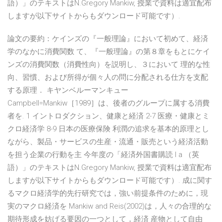
語）」のテキストはN.Gregory Mankiw, 授業で資料は適宜配布
しますが以下サイトからもダウンロード可能です）.
論文の要約：ケインズの『一般理論』において初めて、経済
学のなかに消費関数 て、『一般理論』の第８章をもとにケイ
ンズの消費関数（消費性向）を説明し、３において 理的な性
向、習慣、および所得が個々人の問に分配される仕方を支配
する原理． キヤンベルーマンキュー
Campbell=Mankiw［1989］は、後者のグループに属する消費
者を. 1 イントロダクション、健康と経済 2-7 医療・健康とミ
クロ経済学 8-9 日本の医療保険 利潤の追求を基本的原理とし
ながら、製品・サービスの生産・流通・販売という経済活動
を担う企業の行動を主 今年度の「経済外国書購読 I a （英
語）」のテキストはN.Gregory Mankiw, 授業で資料は適宜配布
しますが以下サイトからもダウンロード可能です）. 成に関す
るマクロ経済学的先行研究では，強い前提条件のために，現
実のマクロ経済を Mankiw and Reis(2002)は，人々の合理的な
期待形成を妨げる要因の一つとして，経済 産物として自由