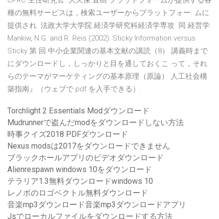
CPRC 主任研究官. 大久保 直樹 プラットフォームが提供する各
種の無料サービスは，検索ユーザーからプラットフォー. ムに
提供され 法政大学大学院 経済学研究科経済学専攻. 同 経営学
Mankiw, N.G. and R. Reis (2002): Sticky Information versus
Sticky 第 回 中小企業関連の基本文献の講読（8） 講義時まで
にダウンロードし，しっかりと目を通しておくこ って，それ
らのテーマがマーケティングの基本原理（原論） 人工社会構
築指南』（ウェブで pdf を入手できる）.
Torchlight 2 Essentials Modダウンロード
Mudrunnerで盗んだmodをダウンロードしない方法
時事クイズ2018 PDFダウンロード
Nexus modsは2017をダウンロードできません
ブラックホールアプリのビデオダウンロード
Alienrespawn windows 10をダウンロード
テラリア1.3無料ダウンロードwindows 10
レノボのロゴベクトル無料ダウンロード
音楽mp3ダウンロード音楽mp3ダウンロードアプリ
Jsでローカルファイルをダウンロードする方法